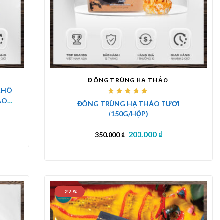
ĐÔNG TRÙNG HẠ THẢO
KHÔ
Được
ẢO
ĐÔNG TRÙNG HẠ THẢO TƯƠI
xếp
hạng
(150G/HỘP)
5.00
5
sao
200.000
₫
350.000
₫
-27 %