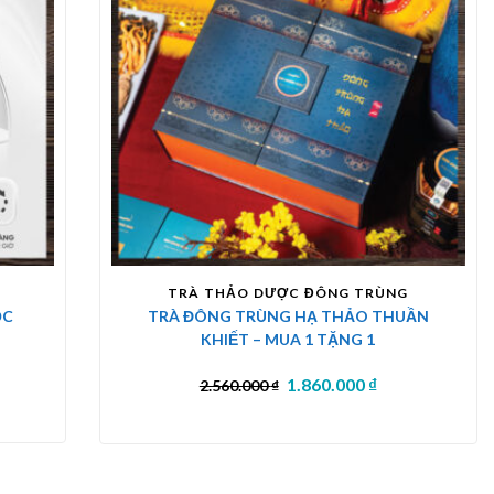
TRÀ THẢO DƯỢC ĐÔNG TRÙNG
ỘC
TRÀ ĐÔNG TRÙNG HẠ THẢO THUẦN
KHIẾT – MUA 1 TẶNG 1
1.860.000
₫
2.560.000
₫