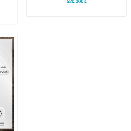
620.000
₫