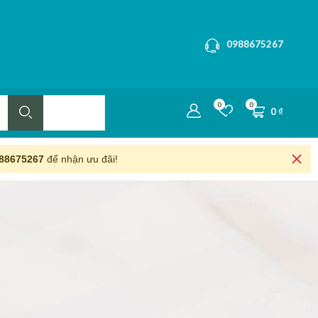
0988675267
0
0
0
₫
88675267
để nhận ưu đãi!