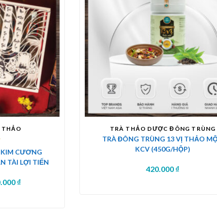
 THẢO
TRÀ THẢO DƯỢC ĐÔNG TRÙNG
TRÀ ĐÔNG TRÙNG 13 VỊ THẢO M
KCV (450G/HỘP)
 KIM CƯƠNG
N TÀI LỢI TIẾN
420.000
₫
0.000
₫