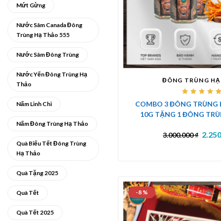
Mứt Gừng
Nước Sâm Canada Đông
Trùng Hạ Thảo 555
Nước Sâm Đông Trùng
Nước Yến Đông Trùng Hạ
ĐÔNG TRÙNG HẠ
Thảo
Được
COMBO 3 ĐÔNG TRÙNG 
Nấm Linh Chi
xếp
hạng
10G TẶNG 1 ĐÔNG TR
5.00
5
sao
Nấm Đông Trùng Hạ Thảo
KHÔ 10G
2.25
3.000.000
₫
Quà Biếu Tết Đông Trùng
Hạ Thảo
Quà Tặng 2025
-8 %
Quà Tết
Quà Tết 2025