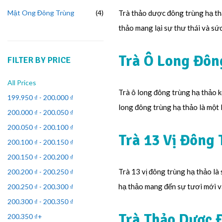
Mật Ong Đông Trùng
4
Trà thảo dược đông trùng hạ thả
thảo mang lại sự thư thái và sức
Trà Ô Long Đôn
FILTER BY PRICE
All Prices
Trà ô long đông trùng hạ thảo k
199.950
₫
-
200.000
₫
long đông trùng hạ thảo là một 
200.000
₫
-
200.050
₫
200.050
₫
-
200.100
₫
Trà 13 Vị Đông
200.100
₫
-
200.150
₫
200.150
₫
-
200.200
₫
Trà 13 vị đông trùng hạ thảo là
200.200
₫
-
200.250
₫
hạ thảo mang đến sự tươi mới v
200.250
₫
-
200.300
₫
200.300
₫
-
200.350
₫
Trà Thảo Dược 
200.350
₫
+