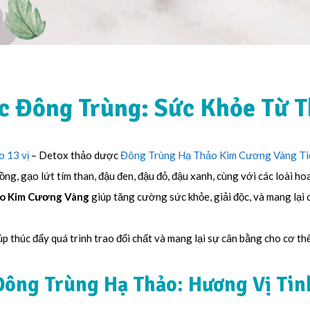
c Đông Trùng: Sức Khỏe Từ T
o 13 vị
– Detox thảo dược
Đông Trùng Hạ Thảo Kim Cương Vàng Ti
ồng, gạo lứt tím than, đậu đen, đậu đỏ, đậu xanh, cùng với các loài h
o Kim Cương Vàng
giúp tăng cường sức khỏe, giải độc, và mang lại 
úp thúc đẩy quá trình trao đổi chất và mang lại sự cân bằng cho cơ thể
Đông Trùng Hạ Thảo: Hương Vị Tin