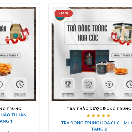
-14 %
NG TRÙNG
TRÀ THẢO DƯỢC ĐÔNG TRÙNG
THẢO THUẦN
Được
TẶNG 1
TRÀ ĐÔNG TRÙNG HOA CÚC – MUA
xếp
hạng
TẶNG 2
5.00
5