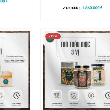
000
₫
sao
1.860.000
₫
2.160.000
₫
-22 %