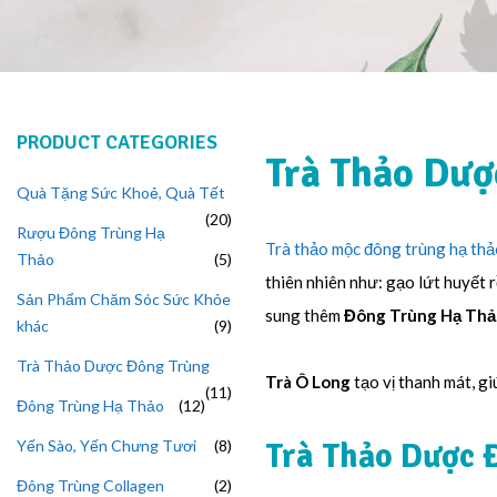
PRODUCT CATEGORIES
Trà Thảo Dượ
Quà Tặng Sức Khoẻ, Quà Tết
20
Rượu Đông Trùng Hạ
Trà thảo mộc đông trùng hạ thả
Thảo
5
thiên nhiên như: gạo lứt huyết r
Sản Phẩm Chăm Sóc Sức Khỏe
sung thêm
Đông Trùng Hạ Thả
khác
9
Trà Thảo Dược Đông Trùng
Trà Ô Long
tạo vị thanh mát, gi
11
Đông Trùng Hạ Thảo
12
Yến Sào, Yến Chưng Tươi
8
Trà Thảo Dược 
Đông Trùng Collagen
2