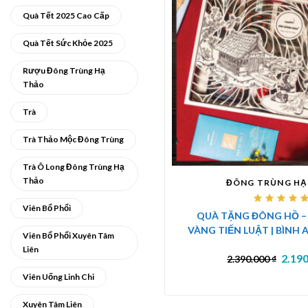
Quà Tết 2025 Cao Cấp
Quà Tết Sức Khỏe 2025
Rượu Đông Trùng Hạ
Thảo
Trà
Trà Thảo Mộc Đông Trùng
Trà Ô Long Đông Trùng Hạ
Thảo
ĐÔNG TRÙNG HẠ
Viên Bổ Phổi
Được
QUÀ TẶNG ĐÔNG HỒ –
xếp
hạng
VÀNG TIẾN LUẬT | BÌNH A
5.00
5
Viên Bổ Phổi Xuyên Tâm
sao
Liên
2.19
2.390.000
₫
Viên Uống Linh Chi
Xuyên Tâm Liên