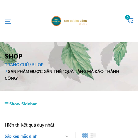
0
SHOP
TRANG CHỦ
SHOP
SẢN PHẨM ĐƯỢC GẮN THẺ “QUÀ TẶNG MÃ ĐÁO THÀNH
CÔNG”
Show Sidebar
Hiển thị kết quả duy nhất