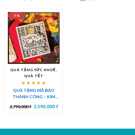
-7 %
QUÀ TẶNG SỨC KHOẺ,
QUÀ TẾT
Được
QUÀ TẶNG MÃ ĐÁO
xếp
hạng
THÀNH CÔNG – KIM
5.00
5
sao
CƯƠNG VÀNG TIẾN
2.590.000
₫
2.790.000
₫
LUẬT | BIỂU TƯỢNG MAY
MẮN & THÀNH CÔNG