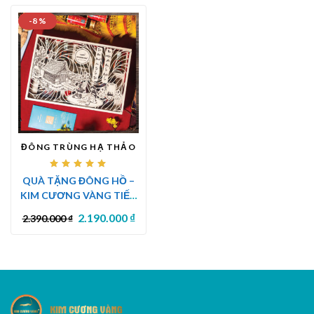
-8 %
ĐÔNG TRÙNG HẠ THẢO
Được
QUÀ TẶNG ĐÔNG HỒ –
xếp
hạng
KIM CƯƠNG VÀNG TIẾN
5.00
5
sao
LUẬT | BÌNH AN TÀI LỢI
2.190.000
₫
2.390.000
₫
TIẾN