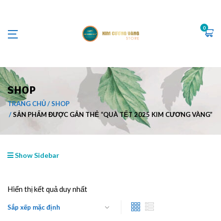
0
SHOP
TRANG CHỦ
SHOP
SẢN PHẨM ĐƯỢC GẮN THẺ “QUÀ TẾT 2025 KIM CƯƠNG VÀNG”
Show Sidebar
Hiển thị kết quả duy nhất