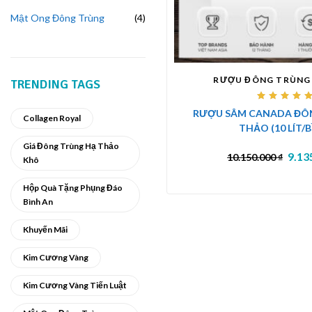
Mật Ong Đông Trùng
4
RƯỢU ĐÔNG TRÙNG
TRENDING TAGS
Được
RƯỢU SÂM CANADA ĐÔ
xếp
Collagen Royal
hạng
THẢO (10 LÍT/
5.00
5
sao
Giá Đông Trùng Hạ Thảo
9.13
10.150.000
₫
Khô
Hộp Quà Tặng Phụng Đáo
Bình An
Khuyến Mãi
Kim Cương Vàng
Kim Cương Vàng Tiến Luật