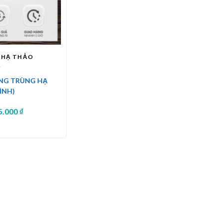
 HẠ THẢO
NG TRÙNG HẠ
BÌNH)
5.000
₫