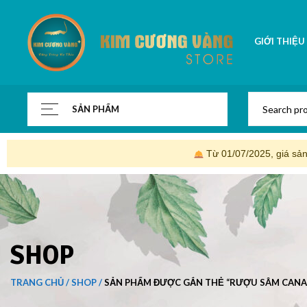
GIỚI THIỆU
SẢN PHẨM
Từ 01/07/2025, giá sả
SHOP
TRANG CHỦ
SHOP
SẢN PHẨM ĐƯỢC GẮN THẺ “RƯỢU SÂM CANA