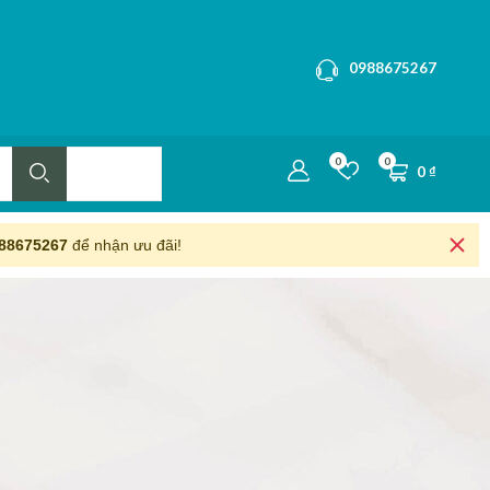
0988675267
0
0
0
₫
88675267
để nhận ưu đãi!