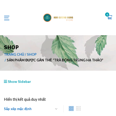
0
SHOP
TRANG CHỦ
SHOP
SẢN PHẨM ĐƯỢC GẮN THẺ “TRÀ ĐÔNG TRÙNG HẠ THẢO”
Show Sidebar
Hiển thị kết quả duy nhất