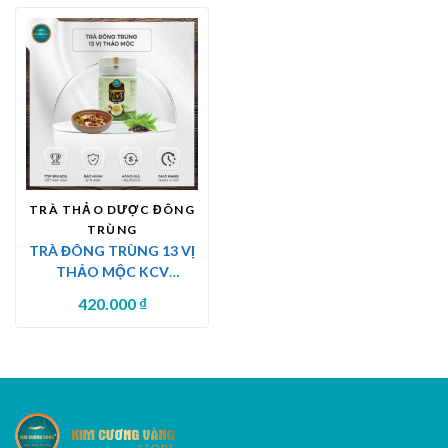
TRÀ THẢO DƯỢC ĐÔNG
TRÙNG
TRÀ ĐÔNG TRÙNG 13 VỊ
THẢO MỘC KCV
(450G/HỘP)
420.000
₫