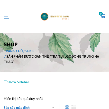
0
SHOP
TRANG CHỦ
SHOP
SẢN PHẨM ĐƯỢC GẮN THẺ “TRÀ TÚI LỌC ĐÔNG TRÙNG HẠ
THẢO”
Show Sidebar
Hiển thị kết quả duy nhất