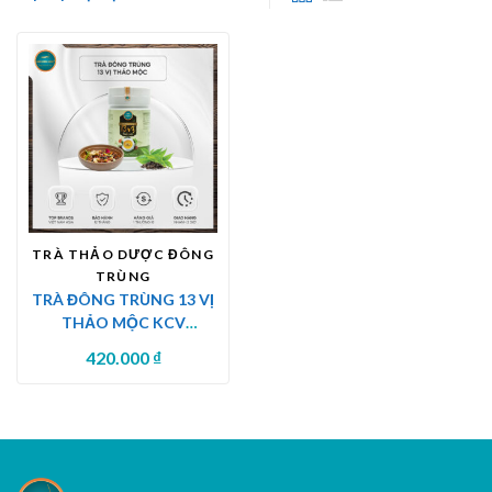
TRÀ THẢO DƯỢC ĐÔNG
TRÙNG
TRÀ ĐÔNG TRÙNG 13 VỊ
THẢO MỘC KCV
(450G/HỘP)
420.000
₫