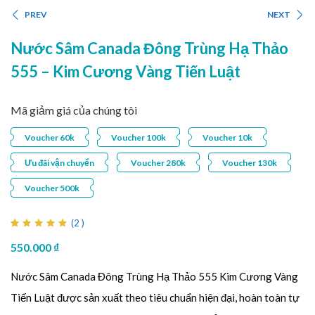
PREV
NEXT
Nước Sâm Canada Đông Trùng Hạ Thảo
555 – Kim Cương Vàng Tiến Luật
Mã giảm giá của chúng tôi
Voucher 60k
Voucher 100k
Voucher 10k
Ưu đãi vận chuyển
Voucher 280k
Voucher 130k
Voucher 500k
(
2
)
5.00
2
trên 5
550.000
₫
dựa trên
đánh giá
Nước Sâm Canada Đông Trùng Hạ Thảo 555 Kim Cương Vàng
Tiến Luật được sản xuất theo tiêu chuẩn hiện đại, hoàn toàn tự