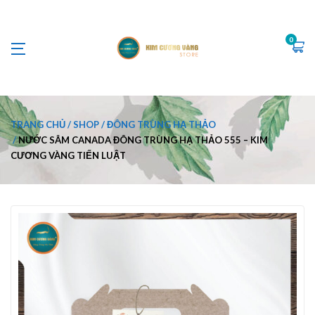
0
TRANG CHỦ
SHOP
ĐÔNG TRÙNG HẠ THẢO
NƯỚC SÂM CANADA ĐÔNG TRÙNG HẠ THẢO 555 – KIM
CƯƠNG VÀNG TIẾN LUẬT