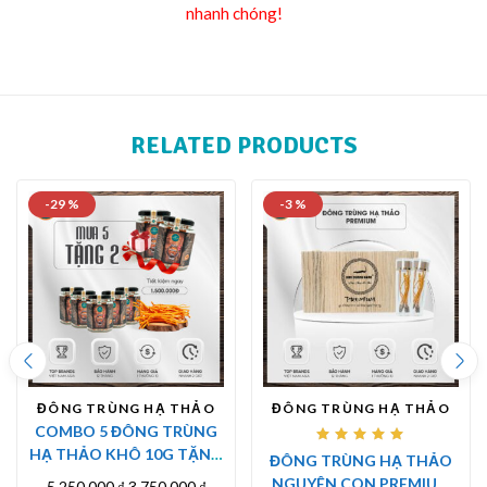
nhanh chóng!
RELATED PRODUCTS
-29 %
-3 %
ĐÔNG TRÙNG HẠ THẢO
ĐÔNG TRÙNG HẠ THẢO
COMBO 5 ĐÔNG TRÙNG
Được
HẠ THẢO KHÔ 10G TẶNG
ĐÔNG TRÙNG HẠ THẢO
xếp
2 ĐÔNG TRÙNG HẠ THẢO
hạng
NGUYÊN CON PREMIUM
5.250.000
₫
3.750.000
₫