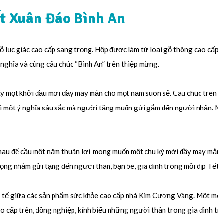
t Xuân Đáo Bình An
gỗ lục giác cao cấp sang trọng. Hộp được làm từ loại gỗ thông cao cấ
 nghĩa và cùng câu chúc “Bình An” trên thiệp mừng.
 một khởi đầu mới đầy may mắn cho một năm suôn sẻ. Câu chúc trên
ại một ý nghĩa sâu sắc mà người tặng muốn gửi gắm đến người nhận.
u để cầu một năm thuận lợi, mong muốn một chu kỳ mới đầy may mắn
ọng nhằm gửi tặng đến người thân, bạn bè, gia đình trong mỗi dịp Tế
 tế giữa các sản phẩm sức khỏe cao cấp nhà Kim Cương Vàng. Một món
o cấp trên, đồng nghiệp, kính biếu những người thân trong gia đình