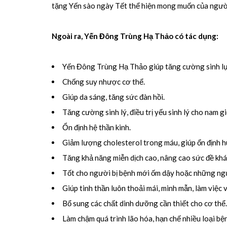
tặng Yến sào ngày Tết thể hiện mong muốn của người
Ngoài ra, Yến Đông Trùng Hạ Thảo có tác dụng:
Yến Đông Trùng Hạ Thảo giúp tăng cường sinh lực
Chống suy nhược cơ thể.
Giúp da sáng, tăng sức đàn hồi.
Tăng cường sinh lý, điều trị yếu sinh lý cho nam gi
Ổn định hệ thần kinh.
Giảm lượng cholesterol trong máu, giúp ổn định h
Tăng khả năng miễn dịch cao, nâng cao sức đề khá
Tốt cho người bị bệnh mới ốm dậy hoặc những ng
Giúp tinh thần luôn thoải mái, minh mẫn, làm việc v
Bổ sung các chất dinh dưỡng cần thiết cho cơ thể.
Làm chậm quá trình lão hóa, hạn chế nhiều loại b