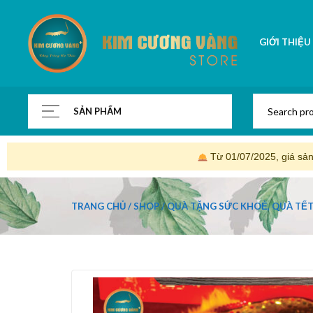
GIỚI THIỆU
SẢN PHẨM
Từ 01/07/2025, giá sả
TRANG CHỦ
SHOP
QUÀ TẶNG SỨC KHOẺ, QUÀ TẾ