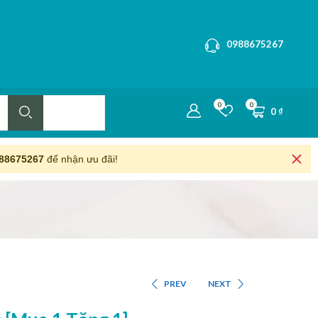
0988675267
0
0
0
₫
88675267
để nhận ưu đãi!
PREV
NEXT