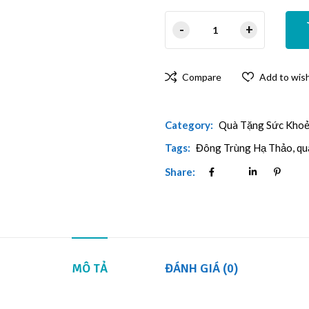
Compare
Add to wish
Category:
Quà Tặng Sức Khoẻ
Tags:
Đông Trùng Hạ Thảo
,
qu
Share:
MÔ TẢ
ĐÁNH GIÁ (0)