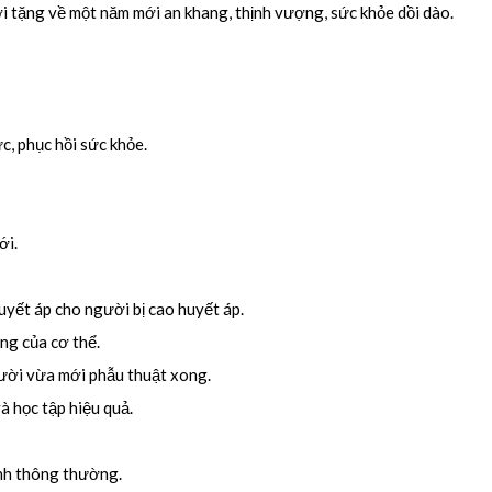
 tặng về một năm mới an khang, thịnh vượng, sức khỏe dồi dào.
, phục hồi sức khỏe.
ới.
uyết áp cho người bị cao huyết áp.
ng của cơ thể.
ười vừa mới phẫu thuật xong.
à học tập hiệu quả.
ệnh thông thường.