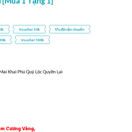
 [Mua 1 Tặng 1]
0k
Voucher 10k
Ưu đãi vận chuyển
30k
Voucher 500k
 Mai Khai Phú Quý Lộc Quyền Lai
Kim Cương Vàng
,