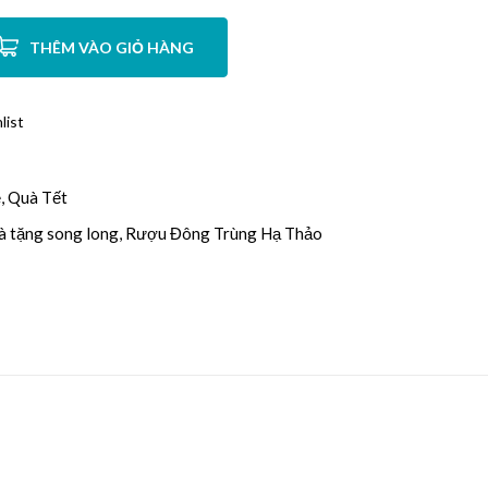
THÊM VÀO GIỎ HÀNG
list
, Quà Tết
à tặng song long
,
Rượu Đông Trùng Hạ Thảo