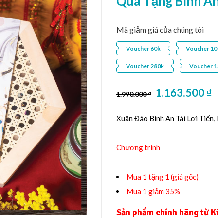
Quà Tặng Bình An
Mã giảm giá của chúng tôi
Voucher 60k
Voucher 10
Voucher 280k
Voucher 1
1.163.500
₫
1.990.000
₫
Xuân Đáo Bình An Tài Lợi Tiến,
Chương trình
Mua 1 tặng 1 (giá gốc)
Mua 1 giảm 35%
Sản phẩm chính hãng từ 