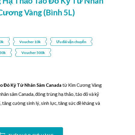
 Hạ Thảo Táo Đỏ Kỷ Tử Nhân
Cương Vàng (Bình 5L)
0k
Voucher 10k
Ưu đãi vận chuyển
30k
Voucher 500k
o Đỏ Kỷ Tử Nhân Sâm Canada
từ Kim Cương Vàng
nhân sâm Canada, đông trùng hạ thảo, táo đỏ và kỷ
, tăng cường sinh lý, sinh lực, tăng sức đề kháng và