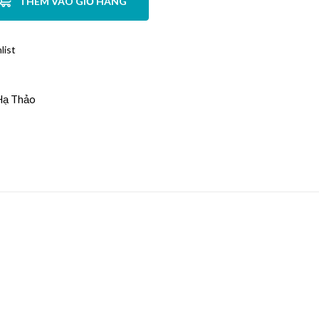
THÊM VÀO GIỎ HÀNG
list
Hạ Thảo