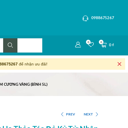
0988675267
0
0
0
₫
88675267
để nhận ưu đãi!
 CƯƠNG VÀNG (BÌNH 5L)
PREV
NEXT