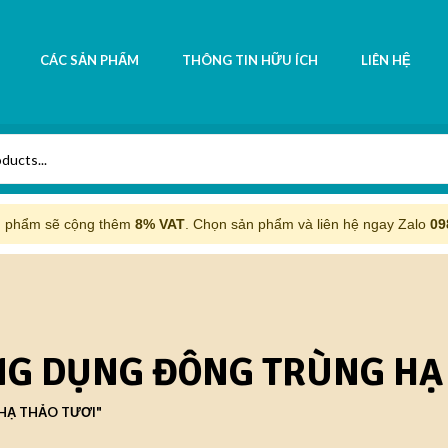
CÁC SẢN PHẨM
THÔNG TIN HỮU ÍCH
LIÊN HỆ
n phẩm sẽ cộng thêm
8% VAT
. Chọn sản phẩm và liên hệ ngay Zalo
09
NG DỤNG ĐÔNG TRÙNG HẠ 
HẠ THẢO TƯƠI"