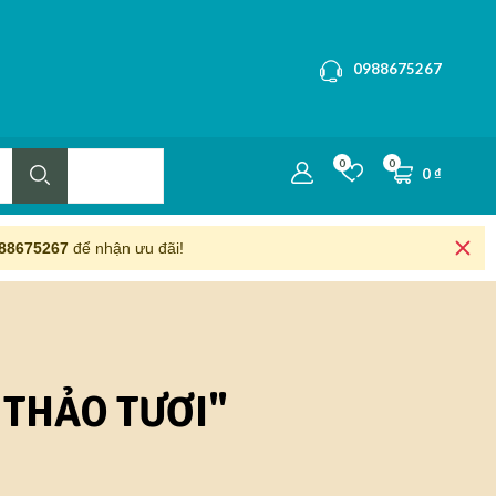
0988675267
0
0
0
₫
88675267
để nhận ưu đãi!
THẢO TƯƠI"