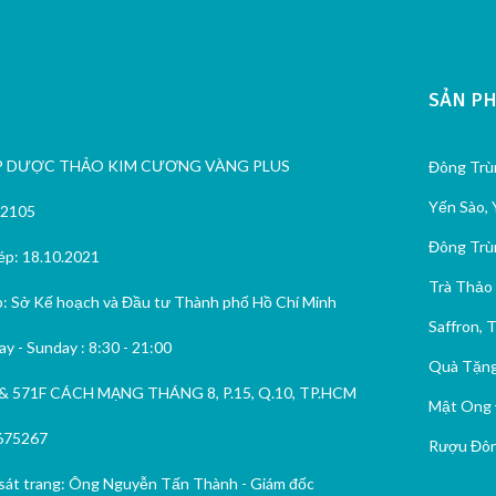
SẢN P
P DƯỢC THẢO KIM CƯƠNG VÀNG PLUS
Đông Trù
Yến Sào,
82105
Đông Trù
p: 18.10.2021
Trà Thảo
: Sở Kế hoạch và Đầu tư Thành phố Hồ Chí Minh
Saffron, T
y - Sunday : 8:30 - 21:00
Quà Tặng
& 571F CÁCH MẠNG THÁNG 8, P.15, Q.10, TP.HCM
Mật Ong 
675267
Rượu Đôn
sát trang: Ông Nguyễn Tấn Thành - Giám đốc