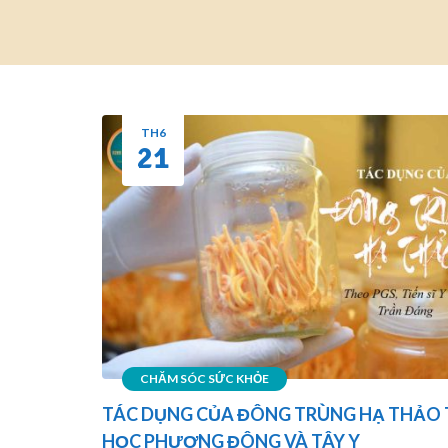
TH6
21
CHĂM SÓC SỨC KHỎE
TÁC DỤNG CỦA ĐÔNG TRÙNG HẠ THẢO 
HỌC PHƯƠNG ĐÔNG VÀ TÂY Y