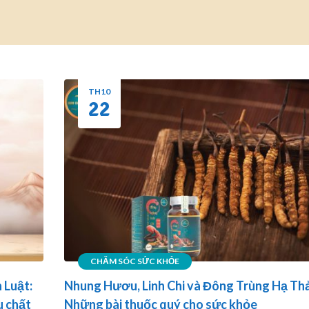
TH10
22
CHĂM SÓC SỨC KHỎE
 Luật:
Nhung Hươu, Linh Chi và Đông Trùng Hạ Th
u chất
Những bài thuốc quý cho sức khỏe