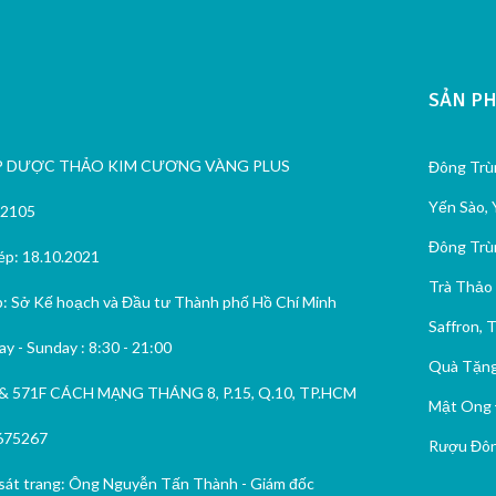
SẢN P
P DƯỢC THẢO KIM CƯƠNG VÀNG PLUS
Đông Trù
Yến Sào,
82105
Đông Trù
p: 18.10.2021
Trà Thảo
: Sở Kế hoạch và Đầu tư Thành phố Hồ Chí Minh
Saffron, T
y - Sunday : 8:30 - 21:00
Quà Tặng
& 571F CÁCH MẠNG THÁNG 8, P.15, Q.10, TP.HCM
Mật Ong 
675267
Rượu Đôn
sát trang: Ông Nguyễn Tấn Thành - Giám đốc