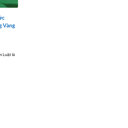
ức
ng Vàng
 Luật là