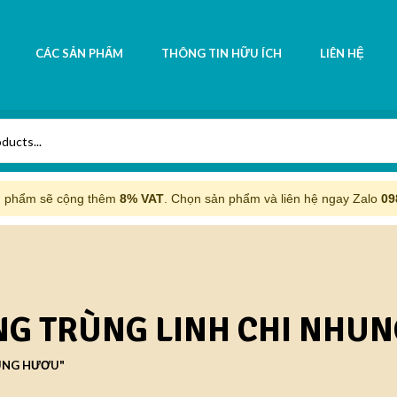
CÁC SẢN PHẨM
THÔNG TIN HỮU ÍCH
LIÊN HỆ
n phẩm sẽ cộng thêm
8% VAT
. Chọn sản phẩm và liên hệ ngay Zalo
09
NG TRÙNG LINH CHI NHU
UNG HƯƠU"