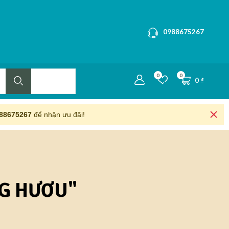
0988675267
0
0
0
₫
88675267
để nhận ưu đãi!
NG HƯƠU"