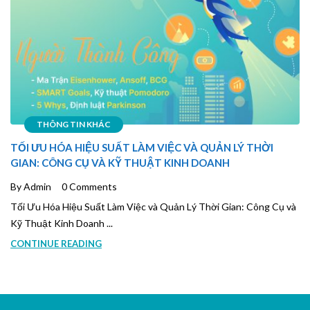
THÔNG TIN KHÁC
TỐI ƯU HÓA HIỆU SUẤT LÀM VIỆC VÀ QUẢN LÝ THỜI
GIAN: CÔNG CỤ VÀ KỸ THUẬT KINH DOANH
By Admin
0 Comments
Tối Ưu Hóa Hiệu Suất Làm Việc và Quản Lý Thời Gian: Công Cụ và
Kỹ Thuật Kinh Doanh ...
CONTINUE READING