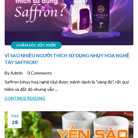
CHĂM SÓC SỨC KHỎE
VÌ SAO NHIỀU NGƯỜI THÍCH SỬ DỤNG NHỤY HOA NGHỆ
TÂY SAFFRON?
By Admin
0 Comments
Saffron (nhụy hoa nghệ tây) được mệnh danh là "vàng đỏ", rất quý
hiếm và đắt đỏ nhưng vẫn ...
CONTINUE READING
TH3
28