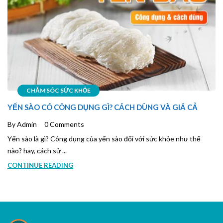
CHĂM SÓC SỨC KHỎE
YẾN SÀO CÓ CÔNG DỤNG GÌ? CÁCH DÙNG VÀ GIÁ CẢ
By Admin
0 Comments
Yến sào là gì? Công dụng của yến sào đối với sức khỏe như thế
nào? hay, cách sử ...
CONTINUE READING