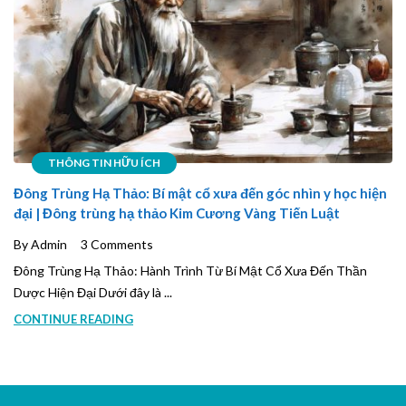
THÔNG TIN HỮU ÍCH
Đông Trùng Hạ Thảo: Bí mật cổ xưa đến góc nhìn y học hiện
đại | Đông trùng hạ thảo Kim Cương Vàng Tiến Luật
By Admin
3 Comments
Đông Trùng Hạ Thảo: Hành Trình Từ Bí Mật Cổ Xưa Đến Thần
Dược Hiện Đại Dưới đây là ...
CONTINUE READING