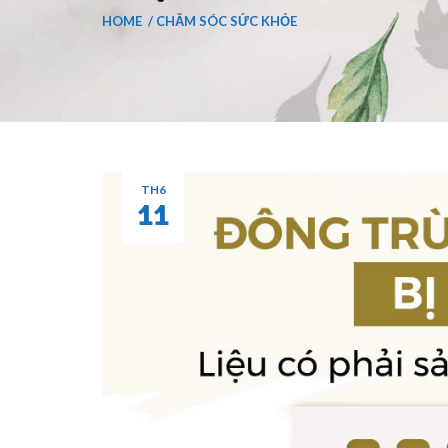
HOME
CHĂM SÓC SỨC KHỎE
TH6
11