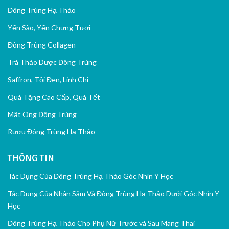
Đông Trùng Hạ Thảo
Yến Sào, Yến Chưng Tươi
Đông Trùng Collagen
Trà Thảo Dược Đông Trùng
Saffron, Tỏi Đen, Linh Chi
Quà Tặng Cao Cấp, Quà Tết
Mật Ong Đông Trùng
Rượu Đông Trùng Hạ Thảo
THÔNG TIN
Tác Dụng Của Đông Trùng Hạ Thảo Góc Nhìn Y Học
Tác Dụng Của Nhân Sâm Và Đông Trùng Hạ Thảo Dưới Góc Nhìn Y
Học
Đông Trùng Hạ Thảo Cho Phụ Nữ Trước và Sau Mang Thai