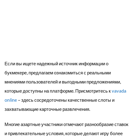
Если вы ищете надежный источник информации о
букмекере, предлагаем ознакомиться с реальными
мнениями пользователей и выгодными предложениями,
которые доступны на платформе. Присмотритесь к
vavada
online
– здесь сосредоточены качественные слоты и
захватывающие карточные развлечения.
Многие азартные участники отмечают разнообразие ставок
и привлекательные условия, которые делают игру более