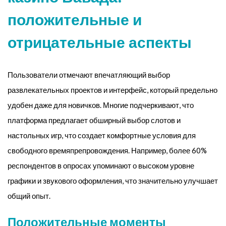
положительные и
отрицательные аспекты
Пользователи отмечают впечатляющий выбор
развлекательных проектов и интерфейс, который предельно
удобен даже для новичков. Многие подчеркивают, что
платформа предлагает обширный выбор слотов и
настольных игр, что создает комфортные условия для
свободного времяпрепровождения. Например, более 60%
респондентов в опросах упоминают о высоком уровне
графики и звукового оформления, что значительно улучшает
общий опыт.
Положительные моменты