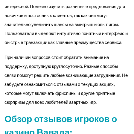
интересной. Полезно изучить различные предложения для
новичков и постоянных клиентов, так как они могут
значительно увеличить шансы на выигрыш и опыт игры.
Пользователи выделяют интуитивно понятный интерфейс и
быстрые транзакции как главные преимущества сервиса.
При наличии вопросов стоит обратить внимание на
поддержку, доступную круглосуточно. Разные способы
связи помогут решить любые возникающие затруднения. Не
забудьте ознакомиться с отзывами о текущих акциях,
которые могут включать фриспины и другие приятные
сюрпризы для всех любителей азартных игр.
Обзор отзывов игроков о
казино Вавада: