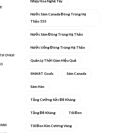
Nhụy Hoa Nghệ Tây
е
Nước Sâm Canada Đông Trùng Hạ
Thảo 555
Nước Sâm Đông Trùng Hạ Thảo
Nước Uống Đông Trùng Hạ Thảo
ти очки
Quản Lý Thời Gian Hiệu Quả
ко
SMART Goals
Sâm Canada
Sâm Hàn
Tăng Cường Sức Đề Kháng
Tăng Đề Kháng
Tỏi Đen
ыми
Tỏi Đen Kim Cương Vàng