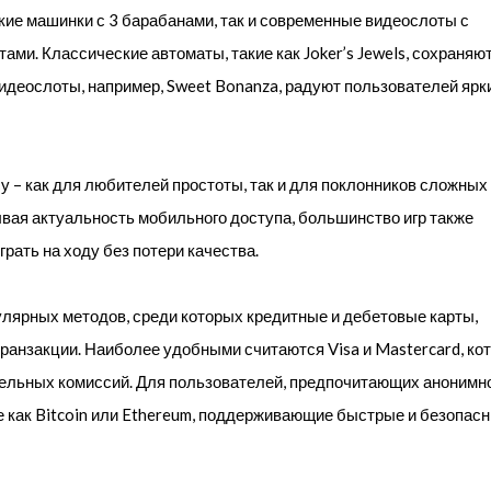
кие машинки с 3 барабанами, так и современные видеослоты с
ми. Классические автоматы, такие как Joker’s Jewels, сохраняю
видеослоты, например, Sweet Bonanza, радуют пользователей ярк
у – как для любителей простоты, так и для поклонников сложных
ывая актуальность мобильного доступа, большинство игр также
рать на ходу без потери качества.
лярных методов, среди которых кредитные и дебетовые карты,
ранзакции. Наиболее удобными считаются Visa и Mastercard, ко
ельных комиссий. Для пользователей, предпочитающих анонимно
 как Bitcoin или Ethereum, поддерживающие быстрые и безопас