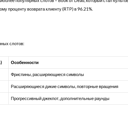
аиболее популярных слотов – Book of Dead, который стал культ
ому проценту возврата клиенту (RTP) в 96.21%.
нных слотов:
)
Особенности
Фриспины, расширяющиеся символы
Расширяющиеся дикие символы, повторные вращения
Прогрессивный джекпот, дополнительные раунды