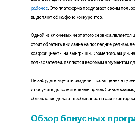
рабочее
. Это платформа предлагает своим польз
выделяют её на фоне конкурентов.
Одной из ключевых черт этого сервиса является 
стоит обратить внимание на последние релизы, ве
коэффициенты на выигрыши. Кроме того, акции, н
пользователей, являются весомым аргументом дл
Не забудьте изучить разделы, посвященные турнир
и получить дополнительные призы. Живое взаимод
обновления делают пребывание на сайте интерес
Обзор бонусных прогр