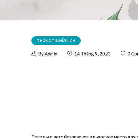
THÔNG TIN HỮU ÍCH
By Admin
14 Tháng 9, 2023
0 Co
Если вы ищете безопасное и выгодное место для 