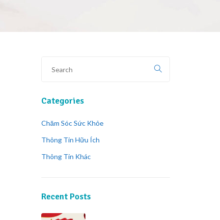
Categories
Chăm Sóc Sức Khỏe
Thông Tin Hữu Ích
Thông Tin Khác
Recent Posts